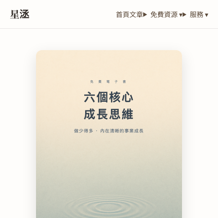
星洆
首頁
文章
免費資源 ▾
服務 ▾